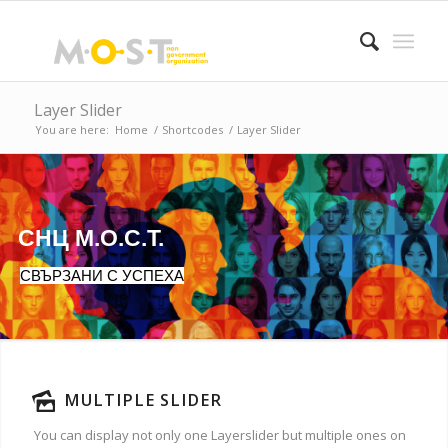
Layer Slider
You are here:
Home
/
Shortcodes
/
Layer Slider
СНЦ М.О.С.Т.
СВЪРЗАНИ С УСПЕХА
MULTIPLE SLIDER
You can display not only one Layerslider but multiple ones on