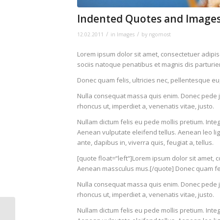
Indented Quotes and Images
/
/
12.02.2011
in
Images
by
ngomost
Lorem ipsum dolor sit amet, consectetuer adipi
sociis natoque penatibus et magnis dis parturie
Donec quam felis, ultricies nec, pellentesque eu
Nulla consequat massa quis enim. Donec pede justo
rhoncus ut, imperdiet a, venenatis vitae, justo.
Nullam dictum felis eu pede mollis pretium. Int
Aenean vulputate eleifend tellus. Aenean leo lig
ante, dapibus in, viverra quis, feugiat a, tellus.
[quote float=“left“]Lorem ipsum dolor sit amet, 
Aenean massculus mus.[/quote] Donec quam felis
Nulla consequat massa quis enim. Donec pede justo
rhoncus ut, imperdiet a, venenatis vitae, justo.
Nullam dictum felis eu pede mollis pretium. Int