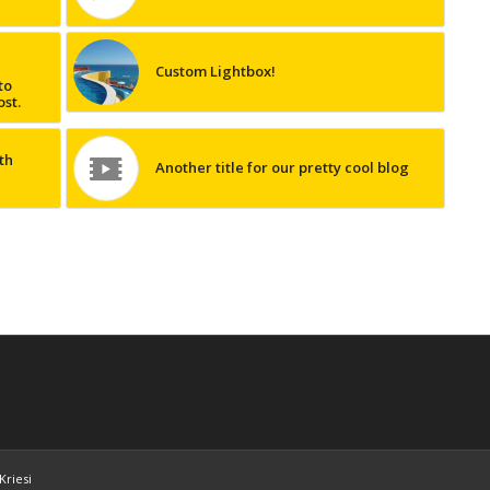
Custom Lightbox!
to
ost.
th
Another title for our pretty cool blog
Kriesi