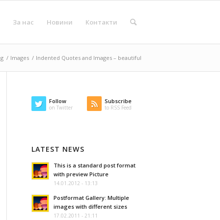
За нас
Новини
Контакти
og
/
Images
/
Indented Quotes and Images – beautiful
Follow
Subscribe
on Twitter
to RSS Feed
LATEST NEWS
This is a standard post format
with preview Picture
14.01.2012 - 13:13
Postformat Gallery: Multiple
images with different sizes
17.02.2011 - 21:11