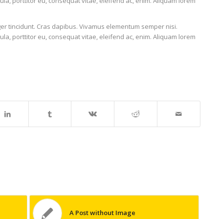
ula, porttitor eu, consequat vitae, eleifend ac, enim. Aliquam lorem
eger tincidunt. Cras dapibus. Vivamus elementum semper nisi.
ula, porttitor eu, consequat vitae, eleifend ac, enim. Aliquam lorem
A Post without Image