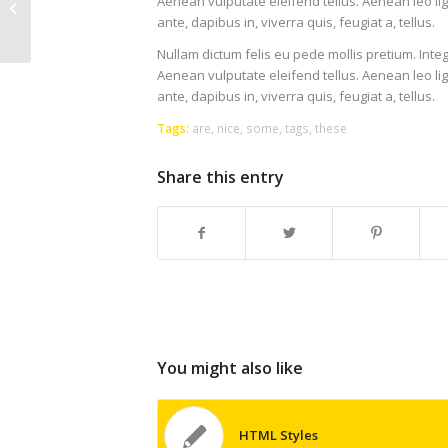
Aenean vulputate eleifend tellus. Aenean leo lig
Another title for our pretty cool blog
ante, dapibus in, viverra quis, feugiat a, tellus.
Nullam dictum felis eu pede mollis pretium. Int
Aenean vulputate eleifend tellus. Aenean leo lig
ante, dapibus in, viverra quis, feugiat a, tellus.
Tags:
are
,
nice
,
some
,
tags
,
these
Share this entry
You might also like
HTML Styles