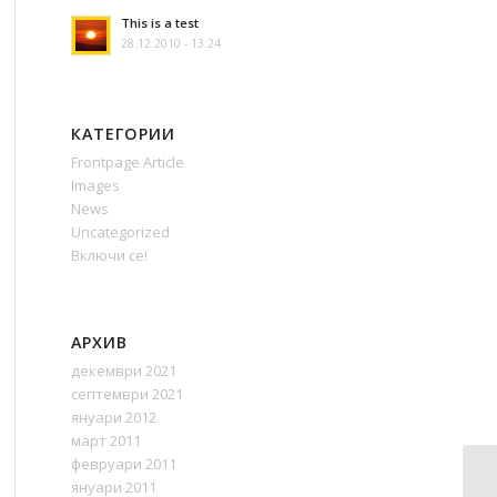
This is a test
28.12.2010 - 13:24
КАТЕГОРИИ
Frontpage Article
Images
News
Uncategorized
Включи се!
АРХИВ
декември 2021
септември 2021
януари 2012
март 2011
февруари 2011
януари 2011