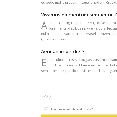
eu pede mollis pretium. Integer tincidunt. Cras 
Vivamus elementum semper nisi
A
enean leo ligula, porttitor eu, consequat vi
lorem ante, dapibus in, viverra quis, feugiat
nulla ut metus varius lallus. Phasellus viverra n
Quisque rutrum.
Aenean imperdiet?
E
tiam ultricies nisi vel augue. Curabitur ulla
dui. Etiam rhoncus. Maecenas tempus, tel
sem quam semper libero, sit amet adipiscing s
FAQ
Are there additional costs?