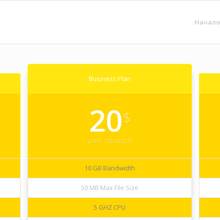
Начало
Business Plan
20
$
per month
10 GB Bandwidth
50 MB Max File Size
5 GHZ CPU