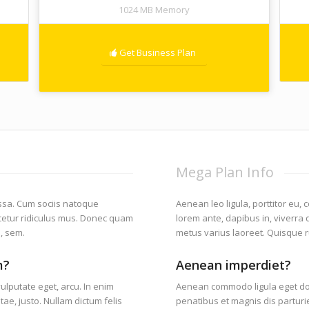
1024 MB Memory
Get Business Plan
Mega Plan Info
sa. Cum sociis natoque
Aenean leo ligula, porttitor eu,
cetur ridiculus mus. Donec quam
lorem ante, dapibus in, viverra q
s, sem.
metus varius laoreet. Quisque 
m?
Aenean imperdiet?
 vulputate eget, arcu. In enim
Aenean commodo ligula eget d
tae, justo. Nullam dictum felis
penatibus et magnis dis partur