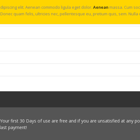
dipiscing elit. Aenean commodo ligula eget dolor.
Aenean
massa. Cum soci
 Donec quam felis, ultricies nec, pellentesque eu, pretium quis, sem. Nul
 Your first 30 Days of use are free and if you are unsatisfied at any po
 last payment!