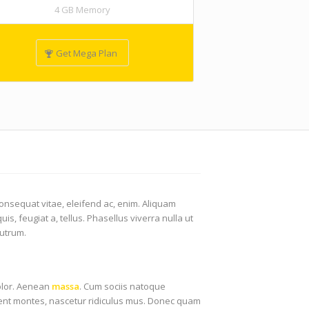
4 GB Memory
Get Mega Plan
 consequat vitae, eleifend ac, enim. Aliquam
uis, feugiat a, tellus. Phasellus viverra nulla ut
rutrum.
olor. Aenean
massa
. Cum sociis natoque
ient montes, nascetur ridiculus mus. Donec quam