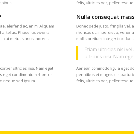
dapibus.
felis, ultricies nec, pellentesqu
?
Nulla consequat mass
tae, eleifend ac, enim. Aliquam
Donec pede justo, fringilla vel, a
 a, tellus. Phasellus viverra
rhoncus ut, imperdiet a, venenat
ulla ut metus varius laoreet.
mollis pretium. Integer tincidunt
Etiam ultricies nisi v
ultricies nisi. Nam ege
Aenean commodo ligula eget d
mcorper ultricies nisi. Nam eget
penatibus et magnis dis partur
lus eget condimentum rhoncus,
felis, ultricies nec, pellentesqu
em neque sed ipsum.