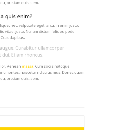
e eu, pretium quis, sem.
a quis enim?
liquet nec, vulputate eget, arcu. In enim justo,
is vitae, justo. Nullam dictum felis eu pede
. Cras dapibus.
el augue. Curabitur ullamcorper
t dui. Etiam rhoncus.
olor. Aenean
massa
. Cum sociis natoque
ient montes, nascetur ridiculus mus. Donec quam
e eu, pretium quis, sem.