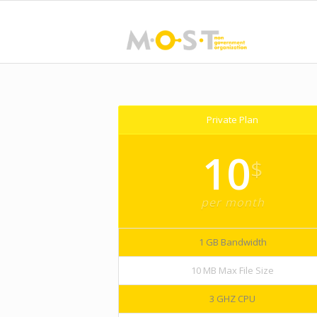
Private Plan
10
$
per month
1 GB Bandwidth
10 MB Max File Size
3 GHZ CPU