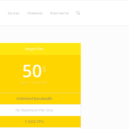
За нас
Новини
Контакти
Mega Plan
50
$
per month
Unlimited Bandwidth
No Maximum File Size
5 GHZ CPU